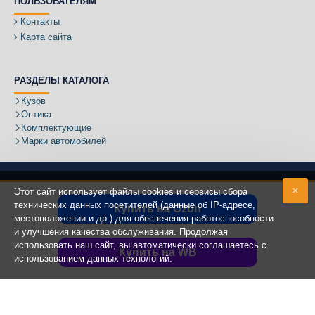
ПОЛЬЗОВАТЕЛЯМ
Контакты
Карта сайта
РАЗДЕЛЫ КАТАЛОГА
Кузов
Оптика
Комплектующие
Марки автомобилей
Этот сайт использует файлы cookies и сервисы сбора
технических данных посетителей (данные об IP-адресе,
Купить на Ozon
местоположении и др.) для обеспечения работоспособности
Адрес:
и улучшения качества обслуживания. Продолжая
использовать наш сайт, вы автоматически соглашаетесь с
Купить на WB
использованием данных технологий.
Copyright ©
2020 - 2025
КУЗОВИК.РУ