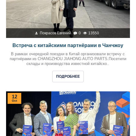
Покрасов Евгений
0
13550
Встреча с китайскими партнёрами в Чанчжоу
В рамках очередной поездки в Китай организовали встречу с
партнёрами из CHANGZHOU JIAHONG AUTO PARTS.Посетили
склады и производства известной китайско..
ПОДРОБНЕЕ
12
Oct