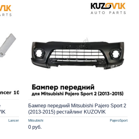
е
Бампер передний Mitsubishi Pajero Sport 2
VIK
(2013-2015) рестайлинг KUZOVIK
Lancer
Mitsubishi
PajeroSport
0 руб.