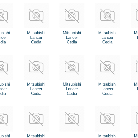
ubishi
Mitsubishi
Mitsubishi
Mitsubishi
Mi
ncer
Lancer
Lancer
Lancer
dia
Cedia
Cedia
Cedia
ubishi
Mitsubishi
Mitsubishi
Mitsubishi
Mi
ncer
Lancer
Lancer
Lancer
dia
Cedia
Cedia
Cedia
ubishi
Mitsubishi
Mitsubishi
Mi