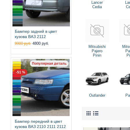
Lancer
La
Cedia
Ce
Бампер задний в цвет
кузова ВАЗ 2112
9900 руб.
4800 руб.
Mitsubishi
Mits
Pajero
Pa
Pinin
Pi
Популярная деталь
-51 %
Outlander
Pa
Бампер передний в цвет
кузова ВАЗ 2110 2111 2112