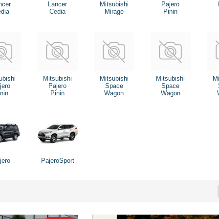
ncer
Lancer
Mitsubishi
Pajero
dia
Cedia
Mirage
Pinin
ubishi
Mitsubishi
Mitsubishi
Mitsubishi
Mi
jero
Pajero
Space
Space
nin
Pinin
Wagon
Wagon
jero
PajeroSport