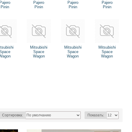
Pajero
Pajero
Pajero
Pajero
Pinin
Pinin
Pinin
Pinin
tsubishi
Mitsubishi
Mitsubishi
Mitsubishi
Space
Space
Space
Space
Wagon
Wagon
Wagon
Wagon
Сортировка:
Показать: