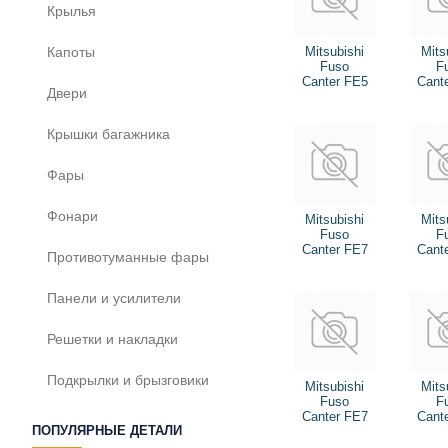
Крылья
Капоты
Mitsubishi
Mits
Fuso
F
Canter FE5
Cant
Двери
Крышки багажника
Фары
Фонари
Mitsubishi
Mits
Fuso
F
Canter FE7
Cant
Противотуманные фары
Панели и усилители
Решетки и накладки
Подкрылки и брызговики
Mitsubishi
Mits
Fuso
F
Canter FE7
Cant
ПОПУЛЯРНЫЕ ДЕТАЛИ