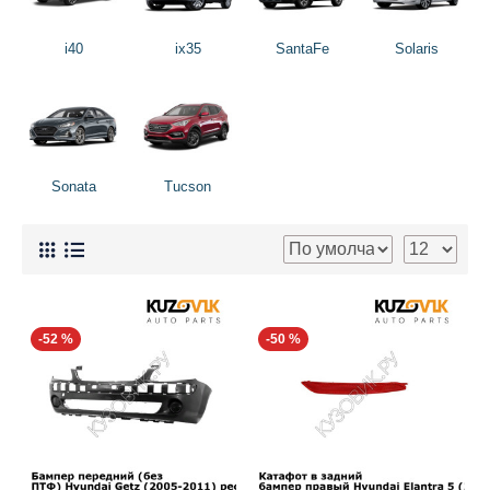
i40
ix35
SantaFe
Solaris
Sonata
Tucson
-52 %
-50 %