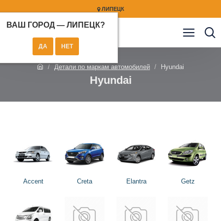
ЛИПЕЦК
ВАШ ГОРОД —
ЛИПЕЦК
?
Детали по маркам автомобилей
Hyundai
Hyundai
Accent
Creta
Elantra
Getz