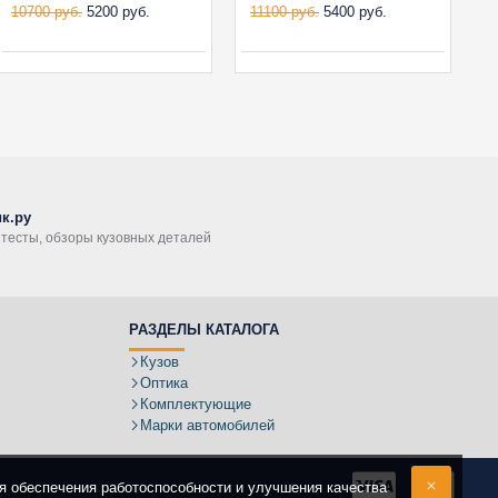
10700 руб.
5200 руб.
11100 руб.
5400 руб.
9
к.ру
, тесты, обзоры кузовных деталей
РАЗДЕЛЫ КАТАЛОГА
Кузов
Оптика
Комплектующие
Марки автомобилей
ля обеспечения работоспособности и улучшения качества