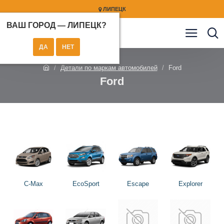
ЛИПЕЦК
ВАШ ГОРОД —
ЛИПЕЦК
?
Детали по маркам автомобилей
Ford
Ford
C-Max
EcoSport
Escape
Explorer