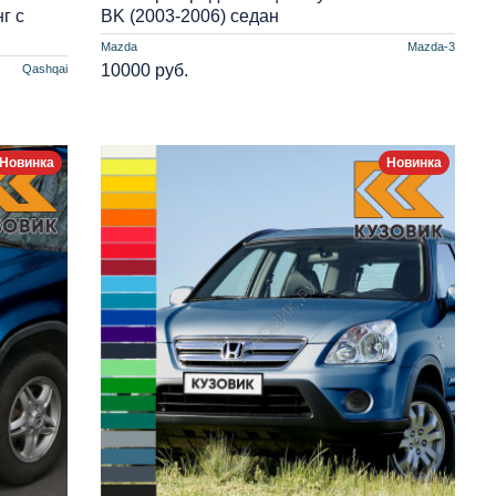
г с
BK (2003-2006) седан
Mazda
Mazda-3
10000 руб.
Qashqai
Новинка
Новинка