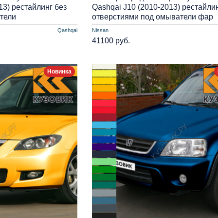
13) рестайлинг без
Qashqai J10 (2010-2013) рестайлин
тели
отверстиями под омыватели фар
Qashqai
Nissan
41100 руб.
Новинка