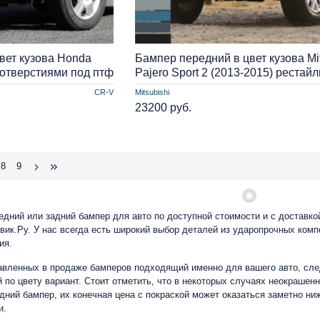
вет кузова Honda
Бампер передний в цвет кузова Mit
 отверстиями под птф
Pajero Sport 2 (2013-2015) рестайл
CR-V
Mitsubishi
23200 руб.
8
9
едний или задний бампер для авто по доступной стоимости и с доставк
вик.Ру. У нас всегда есть широкий выбор деталей из ударопрочных комп
тия.
авленных в продаже бамперов подходящий именно для вашего авто, след
по цвету вариант. Стоит отметить, что в некоторых случаях неокрашен
едний бампер, их конечная цена с покраской может оказаться заметно н
и.