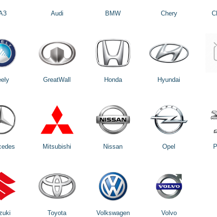
АЗ
Audi
BMW
Chery
C
ely
GreatWall
Honda
Hyundai
cedes
Mitsubishi
Nissan
Opel
P
zuki
Toyota
Volkswagen
Volvo