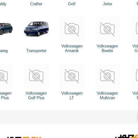
ddy
Crafter
Golf
Jetta
Volkswagen
Volkswagen
Vo
areg
Transporter
Amarok
Beetle
G
swagen
Volkswagen
Volkswagen
Volkswagen
Vo
 Plus
Golf Plus
LT
Multivan