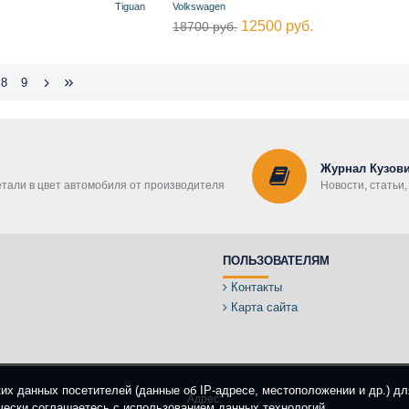
Tiguan
Volkswagen
12500 руб.
18700 руб.
8
9
Журнал Кузови
етали в цвет автомобиля от производителя
Новости, статьи
ПОЛЬЗОВАТЕЛЯМ
Контакты
Карта сайта
ких данных посетителей (данные об IP-адресе, местоположении и др.) д
Адрес:
чески соглашаетесь с использованием данных технологий.