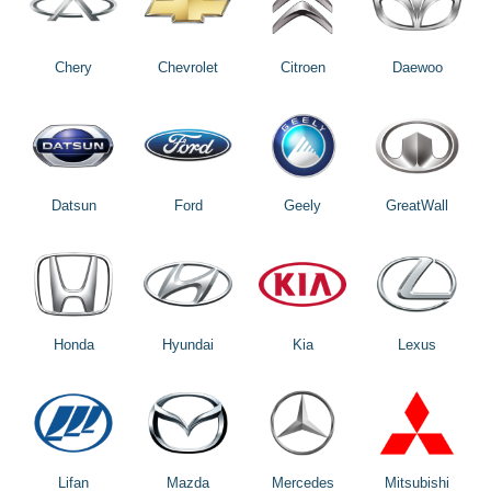
Chery
Chevrolet
Citroen
Daewoo
Datsun
Ford
Geely
GreatWall
Honda
Hyundai
Kia
Lexus
Lifan
Mazda
Mercedes
Mitsubishi