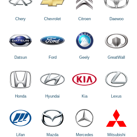
Chery
Chevrolet
Citroen
Daewoo
Datsun
Ford
Geely
GreatWall
Honda
Hyundai
Kia
Lexus
Lifan
Mazda
Mercedes
Mitsubishi