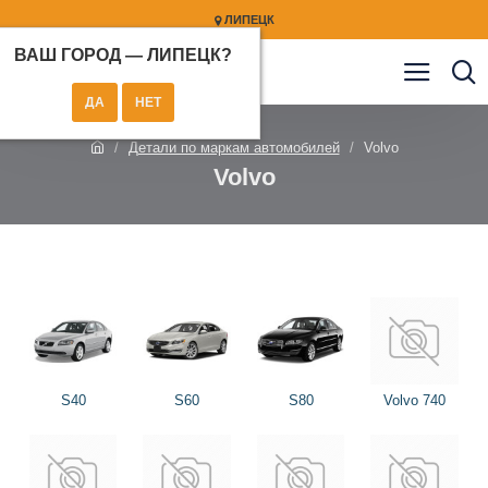
ЛИПЕЦК
ВАШ ГОРОД —
ЛИПЕЦК
?
Детали по маркам автомобилей
Volvo
Volvo
S40
S60
S80
Volvo 740