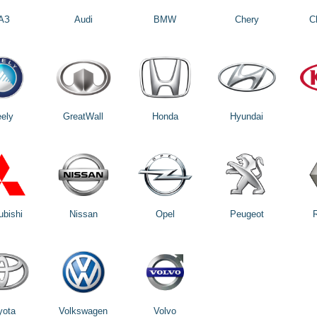
АЗ
Audi
BMW
Chery
C
ely
GreatWall
Honda
Hyundai
ubishi
Nissan
Opel
Peugeot
yota
Volkswagen
Volvo