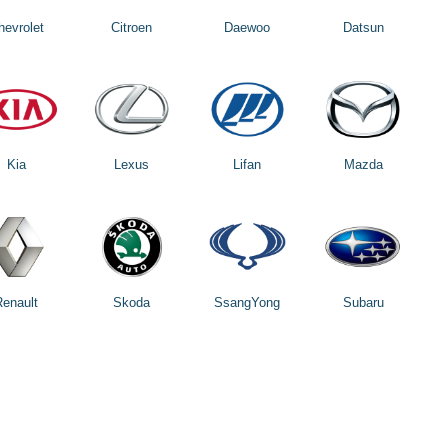
hevrolet
Citroen
Daewoo
Datsun
Kia
Lexus
Lifan
Mazda
Renault
Skoda
SsangYong
Subaru