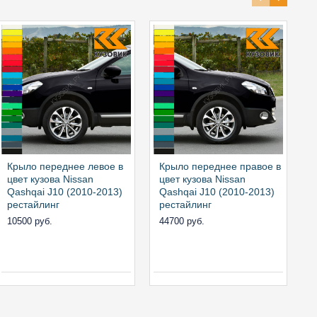
Крыло переднее левое в
Крыло переднее правое в
Ф
цвет кузова Nissan
цвет кузова Nissan
п
Qashqai J10 (2010-2013)
Qashqai J10 (2010-2013)
Q
рестайлинг
рестайлинг
р
л
10500 руб.
44700 руб.
к
0