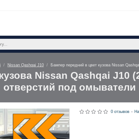
i
Nissan Qashqai J10
Бампер передний в цвет кузова Nissan Qashqa
узова Nissan Qashqai J10 (
отверстий под омыватели
0 отзывов
-
На