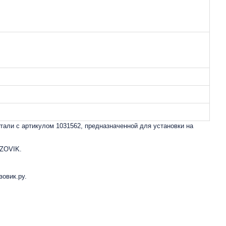
али с артикулом 1031562, предназначенной для установки на
UZOVIK.
овик.ру.