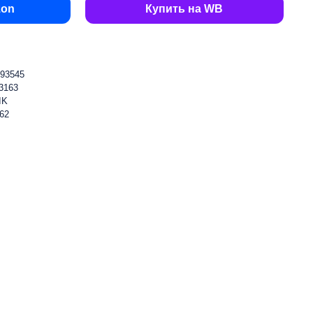
zon
Купить на WB
93545
3163
IK
62