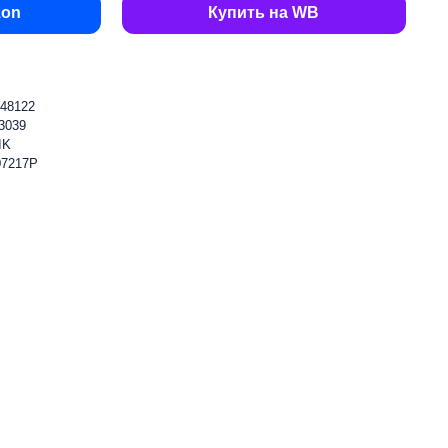
zon
Купить на WB
48122
3039
IK
07217P