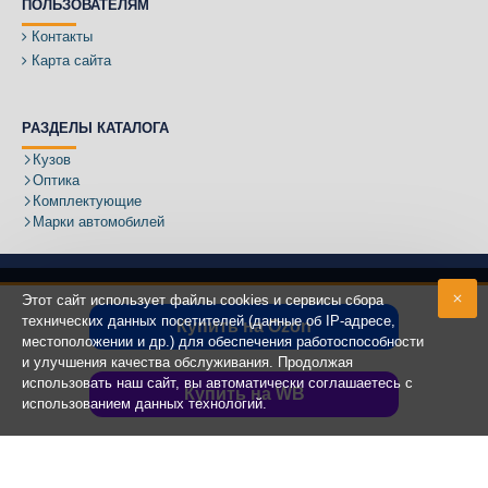
ПОЛЬЗОВАТЕЛЯМ
Контакты
Карта сайта
РАЗДЕЛЫ КАТАЛОГА
Кузов
Оптика
Комплектующие
Марки автомобилей
Этот сайт использует файлы cookies и сервисы сбора
технических данных посетителей (данные об IP-адресе,
Купить на Ozon
местоположении и др.) для обеспечения работоспособности
Адрес:
и улучшения качества обслуживания. Продолжая
использовать наш сайт, вы автоматически соглашаетесь с
Купить на WB
использованием данных технологий.
Copyright ©
2020 - 2025
КУЗОВИК.РУ