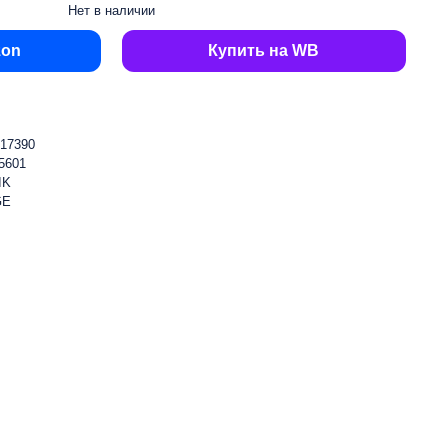
Нет в наличии
zon
Купить на WB
17390
5601
IK
GE