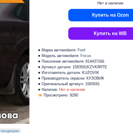
Нет в наличии
Купить на Ozon
Купить на WB
Марка автомобиля:
Ford
Модель автомобиля:
Focus
Поколение автомобиля:
814437166
Артикул детали:
1583591KZVK8RTE
Изготовитель детали:
KUZOVIK
Производитель окраски:
КУЗОВИК
Оригинальный артикул:
1583591
Наличие:
Нет в наличии
Просмотрено: 9290
 продукцию