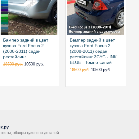
Бампер задний в цвет
Бампер задний в цвет
Б
кузова Ford Focus 2
кузова Ford Focus 2
к
(2008-2011) седан
(2008-2011) седан
(
рестайлинг
рестайлинг 3CYC - INK
р
BLUE - Темно-синий
T
18500 руб.
10500 руб.
18500 руб.
10500 руб.
1
к.ру
, тесты, обзоры кузовных деталей