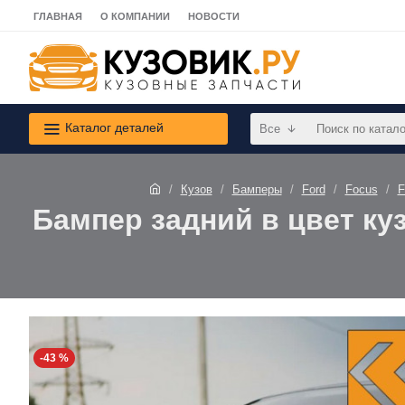
ГЛАВНАЯ
О КОМПАНИИ
НОВОСТИ
Каталог деталей
Все
Кузов
Бамперы
Ford
Focus
F
Бампер задний в цвет куз
-43 %