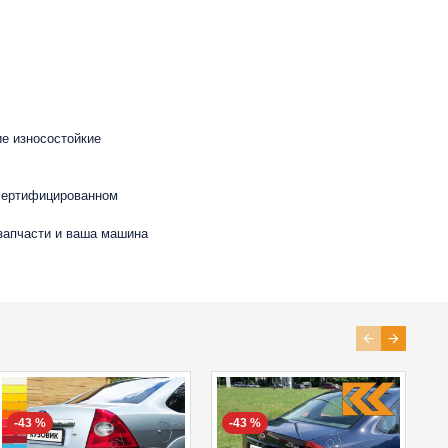
ие износостойкие
 сертифицированном
 запчасти и ваша машина
-43 %
-43 %