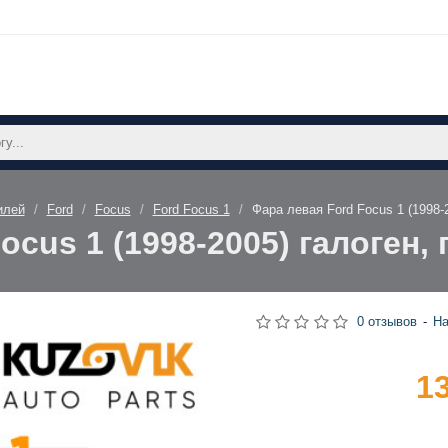
илей
Ford
Focus
Ford Focus 1
Фара левая Ford Focus 1 (1998-
ocus 1 (1998-2005) галоген,
0 отзывов
-
На
1