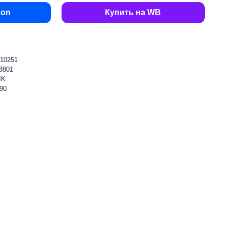
zon
Купить на WB
10251
8801
IK
90