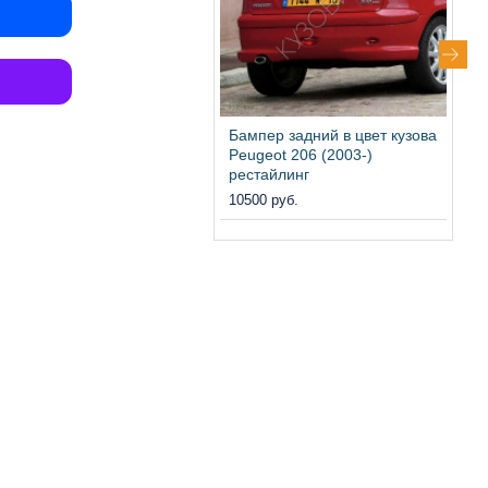
Бампер задний в цвет кузова
Ф
Peugeot 206 (2003-)
P
рестайлинг
х
10500 руб.
0