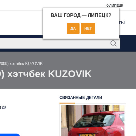
ЛИПЕЦК
ВАШ ГОРОД —
ЛИПЕЦК
?
КОНТАКТЫ
-2009) хэтчбек KUZOVIK
9) хэтчбек KUZOVIK
СВЯЗАННЫЕ ДЕТАЛИ
4:08