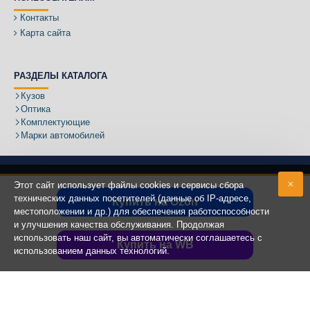
Контакты
Карта сайта
РАЗДЕЛЫ КАТАЛОГА
Кузов
Оптика
Комплектующие
Марки автомобилей
Этот сайт использует файлы cookies и сервисы сбора
технических данных посетителей (данные об IP-адресе,
Купить на Ozon
местоположении и др.) для обеспечения работоспособности
Адрес:
и улучшения качества обслуживания. Продолжая
использовать наш сайт, вы автоматически соглашаетесь с
Купить на WB
использованием данных технологий.
Copyright ©
2020 - 2025
КУЗОВИК.РУ