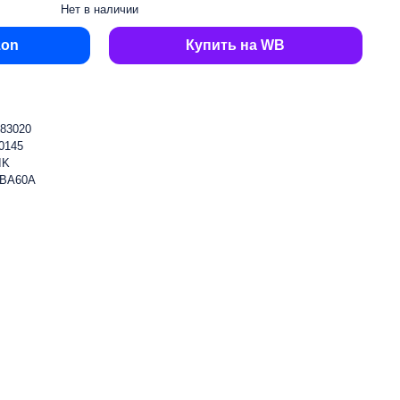
Нет в наличии
zon
Купить на WB
83020
0145
IK
2BA60A