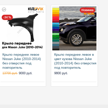
Новинка
-34 %
Крыло переднее левое
Крыло переднее левое в
К
Nissan Juke (2010-2014)
цвет кузова Nissan Juke
N
без отверстия под
(2010-2014) без отверстия
б
повторитель
под повторитель
п
13700 руб.
9000 руб.
9800 руб.
1