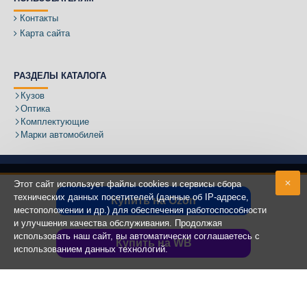
Контакты
Карта сайта
РАЗДЕЛЫ КАТАЛОГА
Кузов
Оптика
Комплектующие
Марки автомобилей
Этот сайт использует файлы cookies и сервисы сбора
технических данных посетителей (данные об IP-адресе,
Купить на Ozon
местоположении и др.) для обеспечения работоспособности
Адрес:
и улучшения качества обслуживания. Продолжая
использовать наш сайт, вы автоматически соглашаетесь с
Купить на WB
использованием данных технологий.
Copyright ©
2020 - 2025
КУЗОВИК.РУ