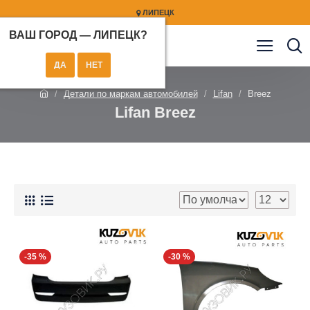
ЛИПЕЦК
ВАШ ГОРОД —
ЛИПЕЦК
?
Детали по маркам автомобилей
Lifan
Breez
Lifan Breez
-35 %
-30 %