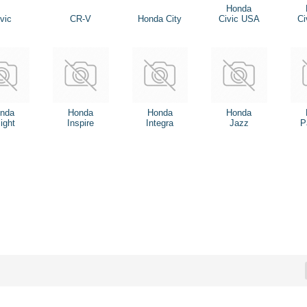
Honda
vic
CR-V
Honda City
Civic USA
Ci
nda
Honda
Honda
Honda
ight
Inspire
Integra
Jazz
P