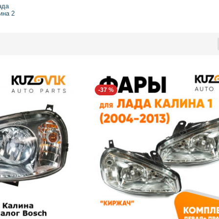
ада
ина 2
-37 %