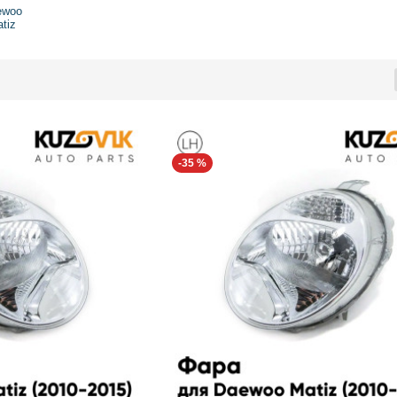
ewoo
tiz
-35 %