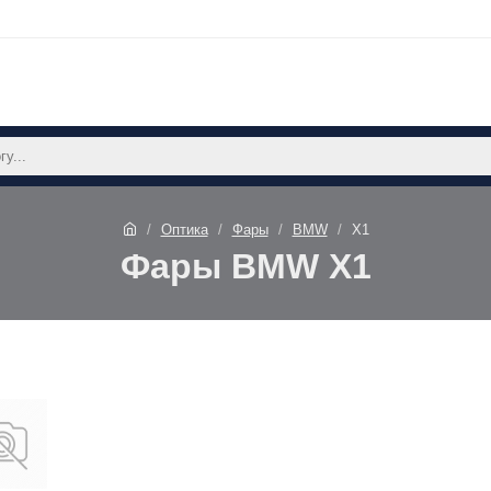
Оптика
Фары
BMW
X1
Фары BMW X1