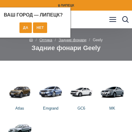
ЛИПЕЦК
ВАШ ГОРОД —
ЛИПЕЦК
?
Оптика
Задние фонари
Geely
Задние фонари Geely
Atlas
Emgrand
GC6
MK