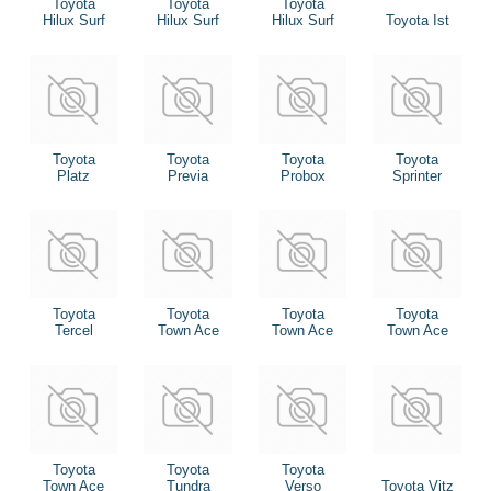
Toyota
Toyota
Toyota
Hilux Surf
Hilux Surf
Hilux Surf
Toyota Ist
Toyota
Toyota
Toyota
Toyota
Platz
Previa
Probox
Sprinter
Toyota
Toyota
Toyota
Toyota
Tercel
Town Ace
Town Ace
Town Ace
Toyota
Toyota
Toyota
Town Ace
Tundra
Verso
Toyota Vitz