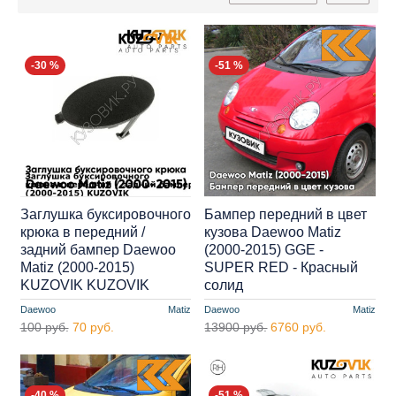
-30 %
-51 %
Заглушка буксировочного
Бампер передний в цвет
крюка в передний /
кузова Daewoo Matiz
задний бампер Daewoo
(2000-2015) GGE -
Matiz (2000-2015)
SUPER RED - Красный
KUZOVIK KUZOVIK
солид
Daewoo
Matiz
Daewoo
Matiz
100 руб.
70 руб.
13900 руб.
6760 руб.
-40 %
-51 %