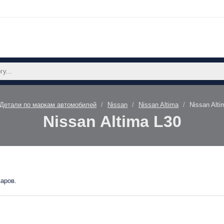
Детали по маркам автомобилей
Nissan
Nissan Altima
Nissan Alti
Nissan Altima L30
варов.