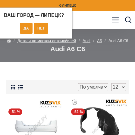
ЛИПЕЦК
ВАШ ГОРОД —
ЛИПЕЦК
?
Детали по маркам автомобилей
Audi
A6
Audi A6 C6
Audi A6 C6
-51 %
-52 %