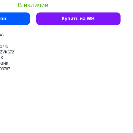
В наличии
zon
Купить на WB
А)
1773
KZVK672
IK
ОВИК
03787