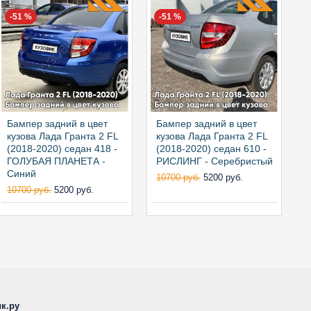
-51 %
-51 %
Бампер задний в цвет
Бампер задний в цвет
Б
кузова Лада Гранта 2 FL
кузова Лада Гранта 2 FL
к
(2018-2020) седан 418 -
(2018-2020) седан 610 -
(
ГОЛУБАЯ ПЛАНЕТА -
РИСЛИНГ - Серебристый
Т
Синий
к
10700 руб.
5200 руб.
10700 руб.
5200 руб.
1
к.ру