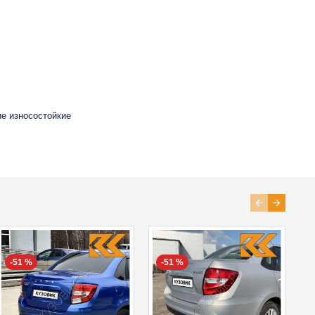
ие износостойкие
-51 %
-51 %