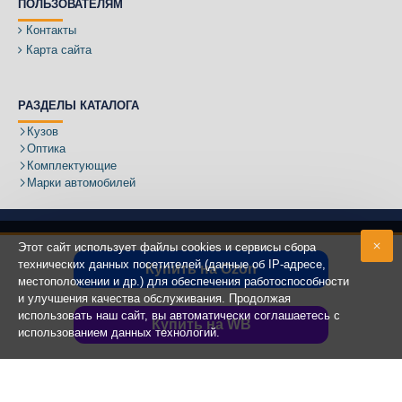
ПОЛЬЗОВАТЕЛЯМ
Контакты
Карта сайта
РАЗДЕЛЫ КАТАЛОГА
Кузов
Оптика
Комплектующие
Марки автомобилей
Этот сайт использует файлы cookies и сервисы сбора
технических данных посетителей (данные об IP-адресе,
Купить на Ozon
местоположении и др.) для обеспечения работоспособности
Адрес:
и улучшения качества обслуживания. Продолжая
использовать наш сайт, вы автоматически соглашаетесь с
Купить на WB
использованием данных технологий.
Copyright ©
2020 - 2025
КУЗОВИК.РУ