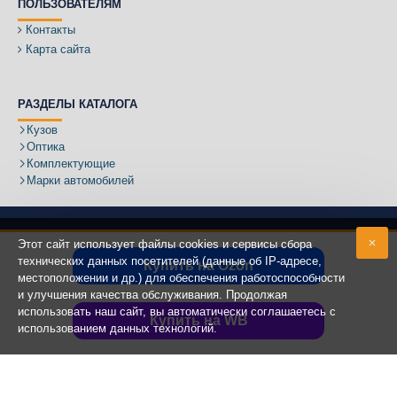
ПОЛЬЗОВАТЕЛЯМ
Контакты
Карта сайта
РАЗДЕЛЫ КАТАЛОГА
Кузов
Оптика
Комплектующие
Марки автомобилей
Этот сайт использует файлы cookies и сервисы сбора
технических данных посетителей (данные об IP-адресе,
Купить на Ozon
местоположении и др.) для обеспечения работоспособности
Адрес:
и улучшения качества обслуживания. Продолжая
использовать наш сайт, вы автоматически соглашаетесь с
Купить на WB
использованием данных технологий.
Copyright ©
2020 - 2025
КУЗОВИК.РУ