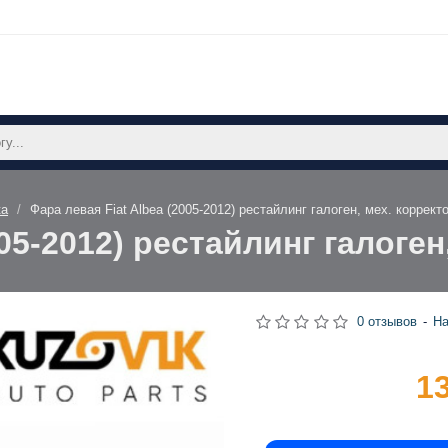
ка
Фара левая Fiat Albea (2005-2012) рестайлинг галоген, мех. коррек
005-2012) рестайлинг галоге
0 отзывов
-
На
1