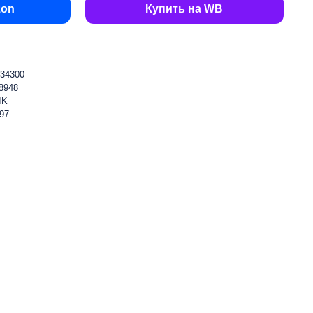
zon
Купить на WB
34300
8948
IK
97