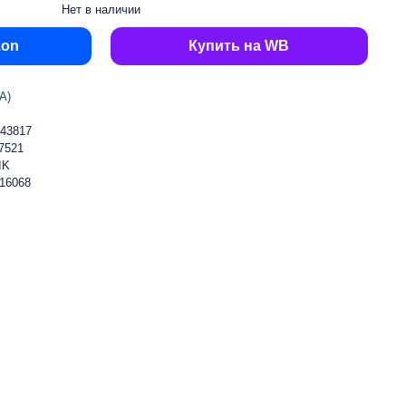
Нет в наличии
zon
Купить на WB
А)
43817
7521
IK
16068