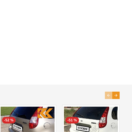
-52 %
-51 %