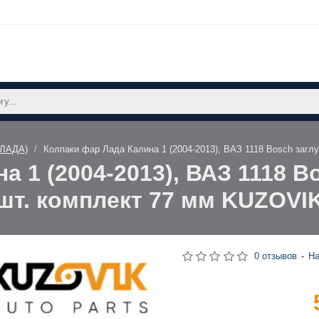
(ЛАДА)
Колпаки фар Лада Калина 1 (2004-2013), ВАЗ 1118 Bosch загл
а 1 (2004-2013), ВАЗ 1118 B
шт. комплект 77 мм KUZOVI
0 отзывов
-
На