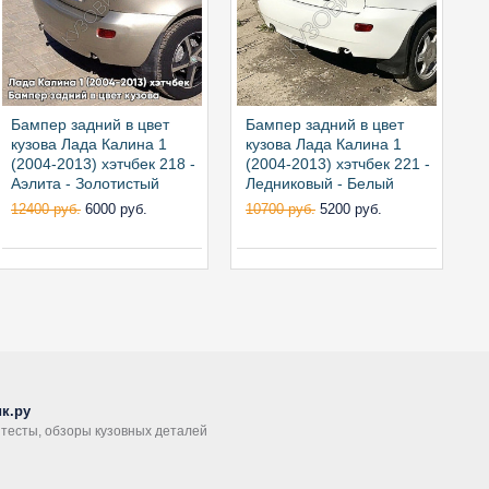
Бампер задний в цвет
Бампер задний в цвет
Б
кузова Лада Калина 1
кузова Лада Калина 1
к
(2004-2013) хэтчбек 218 -
(2004-2013) хэтчбек 221 -
(
Аэлита - Золотистый
Ледниковый - Белый
Б
12400 руб.
6000 руб.
10700 руб.
5200 руб.
1
к.ру
, тесты, обзоры кузовных деталей