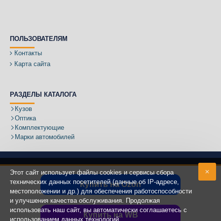
ПОЛЬЗОВАТЕЛЯМ
Контакты
Карта сайта
РАЗДЕЛЫ КАТАЛОГА
Кузов
Оптика
Комплектующие
Марки автомобилей
Этот сайт использует файлы cookies и сервисы сбора
технических данных посетителей (данные об IP-адресе,
Купить на Ozon
местоположении и др.) для обеспечения работоспособности
Адрес:
и улучшения качества обслуживания. Продолжая
использовать наш сайт, вы автоматически соглашаетесь с
Купить на WB
использованием данных технологий.