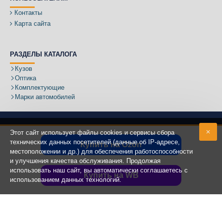
Контакты
Карта сайта
РАЗДЕЛЫ КАТАЛОГА
Кузов
Оптика
Комплектующие
Марки автомобилей
Этот сайт использует файлы cookies и сервисы сбора
технических данных посетителей (данные об IP-адресе,
Купить на Ozon
местоположении и др.) для обеспечения работоспособности
Адрес:
и улучшения качества обслуживания. Продолжая
использовать наш сайт, вы автоматически соглашаетесь с
Купить на WB
использованием данных технологий.
Copyright ©
2020 - 2025
КУЗОВИК.РУ