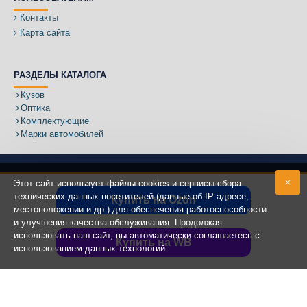
Контакты
Карта сайта
РАЗДЕЛЫ КАТАЛОГА
Кузов
Оптика
Комплектующие
Марки автомобилей
Этот сайт использует файлы cookies и сервисы сбора
технических данных посетителей (данные об IP-адресе,
Купить на Ozon
местоположении и др.) для обеспечения работоспособности
Адрес:
и улучшения качества обслуживания. Продолжая
использовать наш сайт, вы автоматически соглашаетесь с
Купить на WB
использованием данных технологий.
Copyright ©
2020 - 2025
КУЗОВИК.РУ