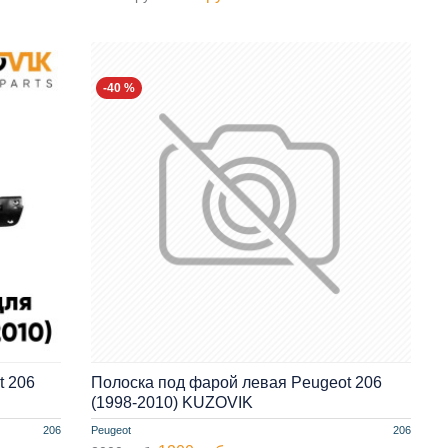
-40 %
t 206
Полоска под фарой левая Peugeot 206
(1998-2010) KUZOVIK
206
Peugeot
206