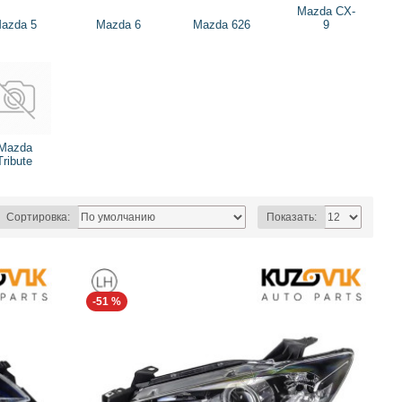
Mazda CX-
azda 5
Mazda 6
Mazda 626
9
Mazda
Tribute
Сортировка:
Показать:
-51 %