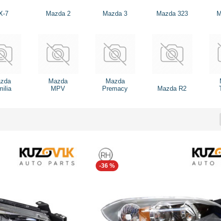
X-7
Mazda 2
Mazda 3
Mazda 323
M
zda
Mazda
Mazda
ilia
MPV
Premacy
Mazda R2
-36 %