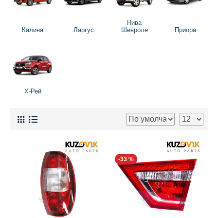
Нива
Калина
Ларгус
Шевроле
Приора
Х-Рей
-33 %