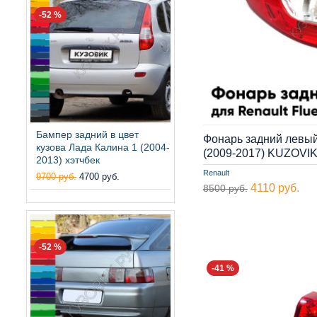
-52 %
Бампер задний в цвет
Фонарь задний левый
кузова Лада Калина 1 (2004-
(2009-2017) KUZOVI
2013) хэтчбек
Renault
9700 руб.
4700 руб.
4110 руб.
8500 руб.
-52 %
-41 %