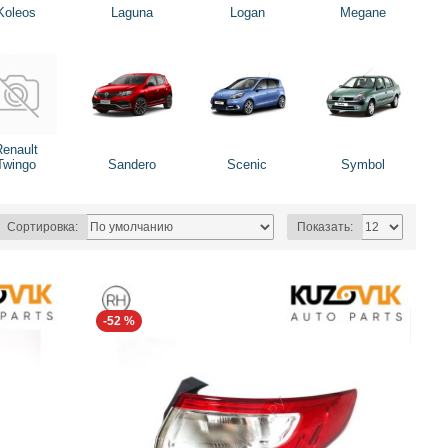
Koleos
Laguna
Logan
Megane
Renault
Twingo
Sandero
Scenic
Symbol
Сортировка:
Показать:
-52 %