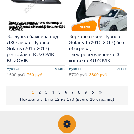
Заглушка бампера под
Зеркало левое Hyundai
ДХО левая Hyundai
Solaris 1 (2010-2017) без
Solaris (2015-2017)
обогрева,
рестайлинг KUZOVIK
электрорегулировка, 3
KUZOVIK
контакта KUZOVIK
Hyundai
Solaris
Hyundai
Solaris
1600 руб.
760 руб.
5700 руб.
3800 руб.
1
2
3
4
5
6
7
8
9
Показано с 1 по 12 из 170 (всего 15 страниц)