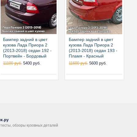
Бампер задний в цвет
Бампер задний в цвет
Б
кузова Лада Приора 2
кузова Лада Приора 2
к
(2013-2018) седан 192 -
(2013-2018) седан 193 -
(
Портвейн - Бордовый
Пламя - Красный
Б
11100 руб.
5400 руб.
11600 руб.
5600 руб.
1
к.ру
, тесты, обзоры кузовных деталей