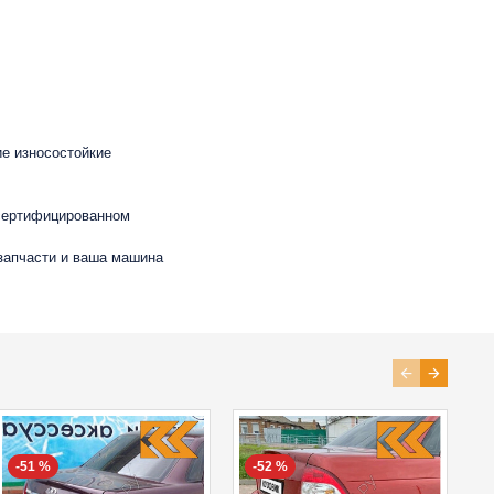
ие износостойкие
 сертифицированном
 запчасти и ваша машина
-51 %
-52 %