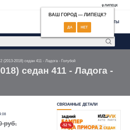
ЛИПЕЦК
ВАШ ГОРОД —
ЛИПЕЦК
?
КОНТАКТЫ
 (2013-2018) седан 411 - Ладога - Голубой
18) седан 411 - Ладога -
СВЯЗАННЫЕ ДЕТАЛИ
4:08
0 руб.
-52 %