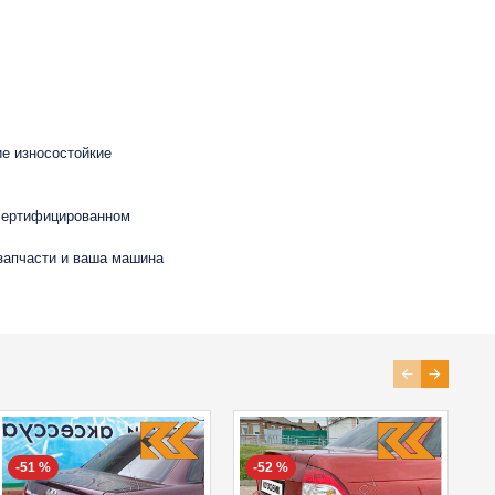
ие износостойкие
 сертифицированном
 запчасти и ваша машина
-51 %
-52 %