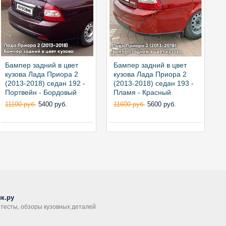
Бампер задний в цвет
Бампер задний в цвет
Б
кузова Лада Приора 2
кузова Лада Приора 2
к
(2013-2018) седан 192 -
(2013-2018) седан 193 -
(
Портвейн - Бордовый
Пламя - Красный
Б
11100 руб.
5400 руб.
11600 руб.
5600 руб.
1
к.ру
, тесты, обзоры кузовных деталей