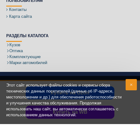
ПОЛЬЗОВАТЕЛЯМ
Контакты
Карта сайта
РАЗДЕЛЫ КАТАЛОГА
Кузов
Оптика
Комплектующие
Марки автомобилей
Этот сайт использует файлы cookies и сервисы сбора
технических данных посетителей (данные об IP-адресе,
Купить на Ozon
местоположении и др.) для обеспечения работоспособности
Адрес:
и улучшения качества обслуживания. Продолжая
использовать наш сайт, вы автоматически соглашаетесь с
Купить на WB
использованием данных технологий.
Copyright ©
2020 - 2025
КУЗОВИК.РУ